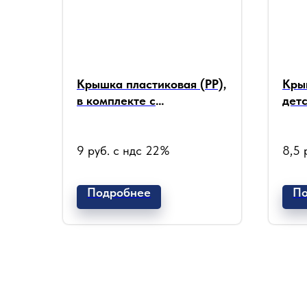
Крышка пластиковая (РР),
Кры
в комплекте с
детс
индукционной
ком
мембраной, черная
инд
матовая Ø45 мм
Ø38
9
руб. с ндс 22%
8,5
Подробнее
По