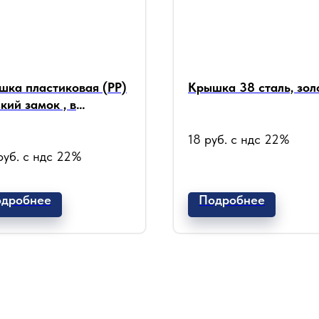
шка пластиковая (РР)
Крышка 38 сталь, зол
кий замок , в
плекте с
укционной мембраной
18
руб. с ндс 22%
 мм
руб. с ндс 22%
дробнее
Подробнее