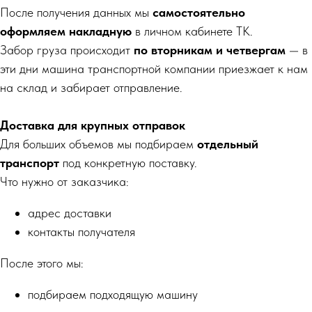
После получения данных мы
самостоятельно
оформляем накладную
в личном кабинете ТК.
Забор груза происходит
по вторникам и четвергам
— в
эти дни машина транспортной компании приезжает к нам
на склад и забирает отправление.
Доставка для крупных отправок
Для больших объемов мы подбираем
отдельный
транспорт
под конкретную поставку.
Что нужно от заказчика:
адрес доставки
контакты получателя
Давайте обсудим
После этого мы:
задачу!
подбираем подходящую машину
Оставьте заявку, и мы свяжемся с вами