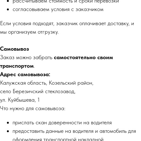
рассчитываем стоимость и сроки перевозки
в ближайшее время, чтобы обсудить
согласовываем условия с заказчиком
задачу, разработать тару и подготовить
коммерческое предложение
Если условия подходят, заказчик оплачивает доставку, и
мы организуем отгрузку.
Самовывоз
Заказ можно забрать
самостоятельно своим
транспортом
.
Адрес самовывоза:
Калужская область, Козельский район,
село Березичский стеклозавод,
ул. Куйбышева, 1
Я даю согласие на обработку персональных данных в
соответствии с
политикой конфиденциальности
Что нужно для самовывоза:
Отправить
прислать скан доверенности на водителя
предоставить данные на водителя и автомобиль для
● Или свяжитесь с нами напрямую:
оформления транспортной накладной